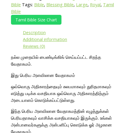
Bible
Tags:
Bible
,
Blessing Bible
,
Large
,
Royal
,
Tamil
Bible
Tamil Bible Size Chart
Description
Additional information
Reviews (0)
நல்ல முறையில் பைண்டிங்கிங் செய்யப்பட்ட சிறந்த
வேதாகமம்.
இது பெரிய அளவிலான வேதாகமம்
ஒவ்வொரு அதிகாரத்தையும் சுலபமாகவும் துரிதமாகவும்
எடுத்து படிக்க வசதியாக ஒவ்வொரு அதிகாரத்திற்கும்
அடையாளம் கொடுக்கப்பட்டுள்ளது.
இந்த பெரிய அளவிலான வேதாகமத்தின் எழுத்துக்கள்
பெரியதாகவும் வாசிக்க வசதியாகவும் இருக்கும். உங்கள்
அன்பானவர்களுக்கு அன்பளிப்பு கொடுக்க ஓர் அழகான
வேதாகமம்.