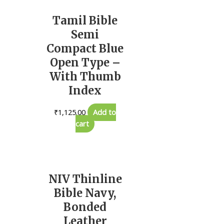
Tamil Bible
Semi
Compact Blue
Open Type –
With Thumb
Index
₹
1,125.00
Add to
cart
NIV Thinline
Bible Navy,
Bonded
Leather